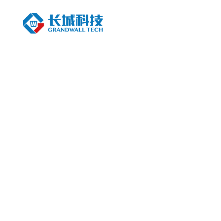
Stock Code
603897.SH
长
城科技历经四十年的发展
引进的先进生产设备和系列高精质
立了“院士专家工作站”以及“省